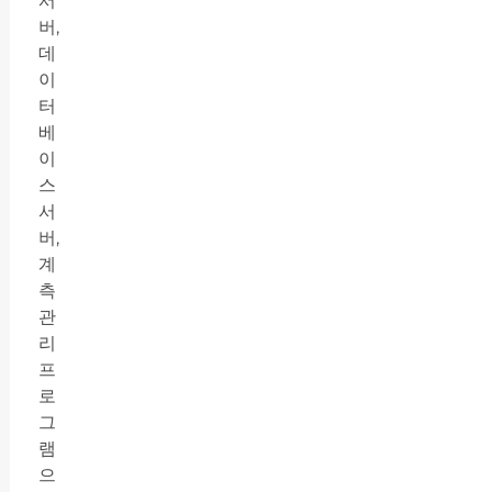
서
버,
데
이
터
베
이
스
서
버,
계
측
관
리
프
로
그
램
으