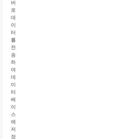
버
로
데
이
터
를
전
송
하
여
데
이
터
베
이
스
에
저
장