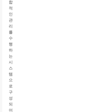
합
적
인
관
리
를
수
행
하
는
시
스
템
으
로
구
성
되
어