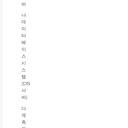
버
나.
데
이
터
베
이
스
시
스
템
(DB
서
버)
다.
계
측