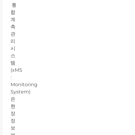
통
합
계
측
관
리
시
스
템
(xMS
:
Monitoring
System)
은
현
장
정
보