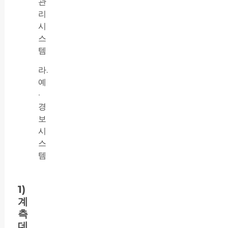
관
리
시
스
템
라.
예
·
경
보
시
스
템
1)
계
측
데