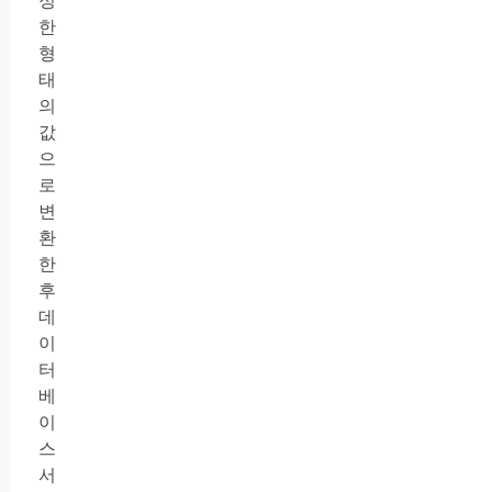
정
한
형
태
의
값
으
로
변
환
한
후
데
이
터
베
이
스
서