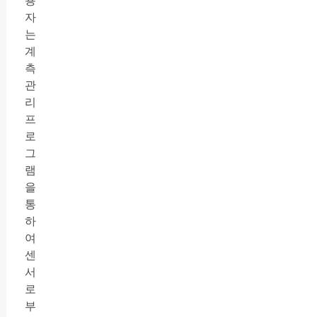
용
자
는
계
측
관
리
프
로
그
램
을
통
하
여
센
서
로
부