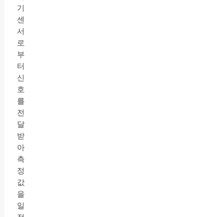
기
센
서
로
부
터
신
호
를
전
달
받
아
측
정
값
을
일