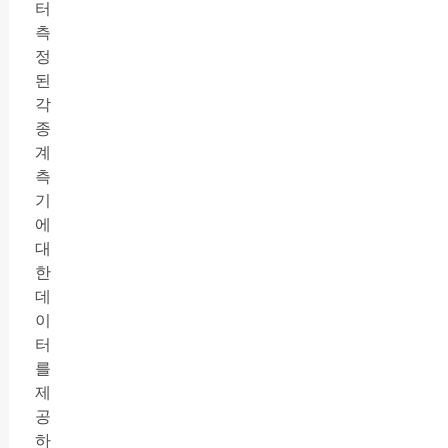
터
측
정
된
각
종
계
측
기
에
대
한
데
이
터
를
제
공
하