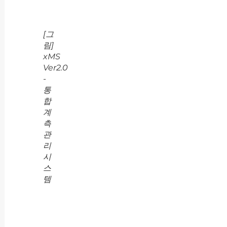
[그
림]
xMS
Ver2.0
-
통
합
계
측
관
리
시
스
템