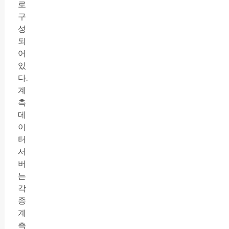
로
구
성
되
어
있
다.
계
측
데
이
터
서
버
는
각
종
계
측