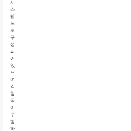
시
스
템
으
로
구
성
되
어
있
으
며
각
항
목
이
수
행
하