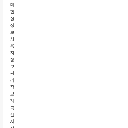
며
현
장
정
보,
사
용
자
정
보,
관
리
정
보,
계
측
센
서