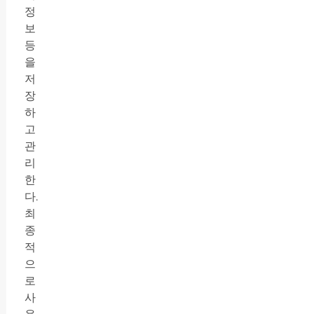
정
보
등
을
저
장
하
고
관
리
한
다.
최
종
적
으
로
사