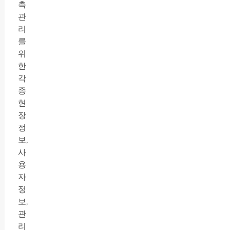
측
관
리
를
위
한
각
종
현
장
정
보,
사
용
자
정
보,
관
리