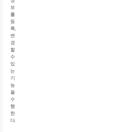
정
보
를
등
록,
변
경
할
수
있
는
기
능
을
수
행
한
다.