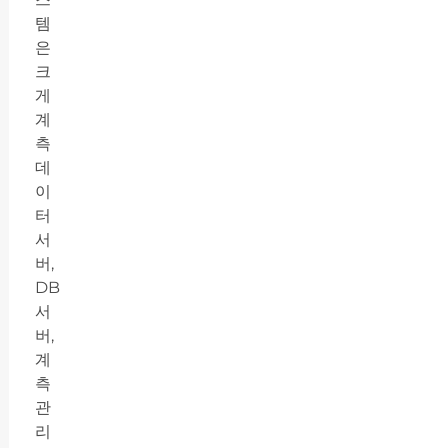
템
은
크
게
계
측
데
이
터
서
버,
DB
서
버,
계
측
관
리