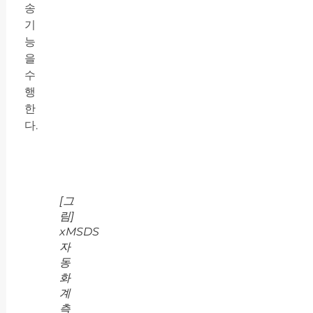
송
기
능
을
수
행
한
다.
[그
림]
xMSDS
자
동
화
계
측