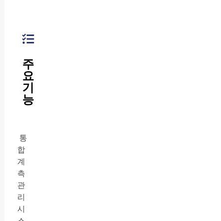
주
요
기
능
통
합
계
측
관
리
시
스