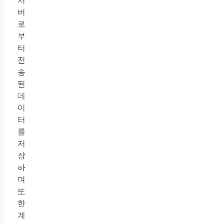
서
버
로
부
터
전
송
된
데
이
터
를
저
장
하
며
또
한
계