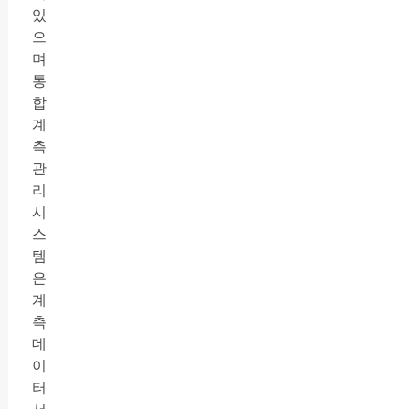
있
으
며
통
합
계
측
관
리
시
스
템
은
계
측
데
이
터