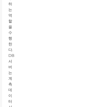
하
는
역
할
을
수
행
한
다.
DB
서
버
는
계
측
데
이
터