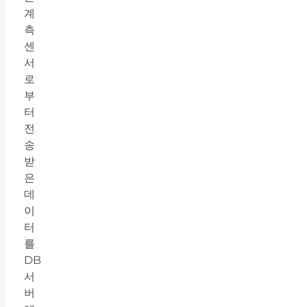
계
측
센
서
로
부
터
전
송
받
은
데
이
터
를
DB
서
버