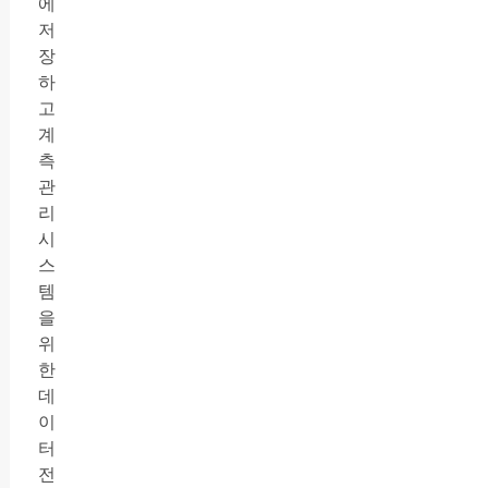
에
저
장
하
고
계
측
관
리
시
스
템
을
위
한
데
이
터
전