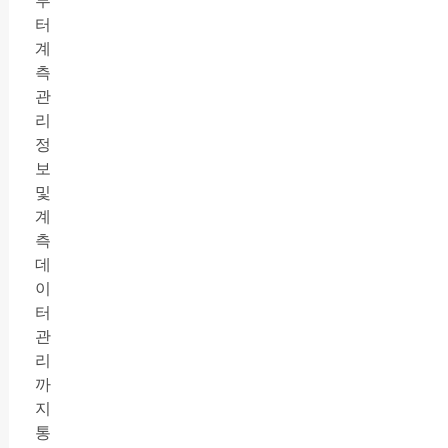
부
터
계
측
관
리
정
보
및
계
측
데
이
터
관
리
까
지
통