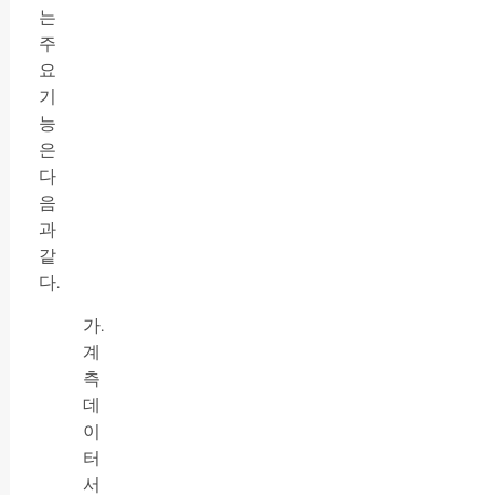
는
주
요
기
능
은
다
음
과
같
다.
가.
계
측
데
이
터
서