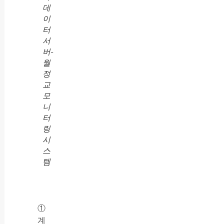
데
이
터
서
버-
월
정
교
모
니
터
링
시
스
템
①
계