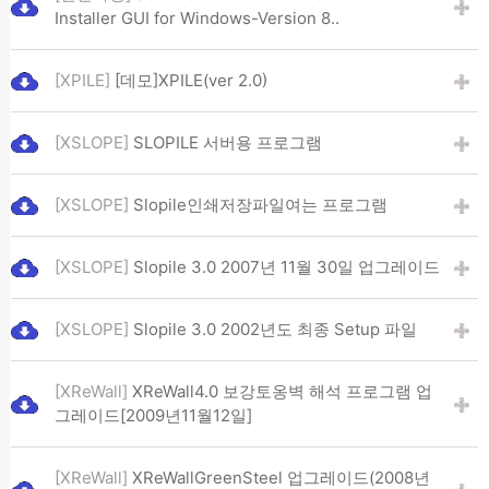
Installer GUI for Windows-Version 8..
[XPILE]
[데모]XPILE(ver 2.0)
[XSLOPE]
SLOPILE 서버용 프로그램
[XSLOPE]
Slopile인쇄저장파일여는 프로그램
[XSLOPE]
Slopile 3.0 2007년 11월 30일 업그레이드
[XSLOPE]
Slopile 3.0 2002년도 최종 Setup 파일
[XReWall]
XReWall4.0 보강토옹벽 해석 프로그램 업
그레이드[2009년11월12일]
[XReWall]
XReWallGreenSteel 업그레이드(2008년