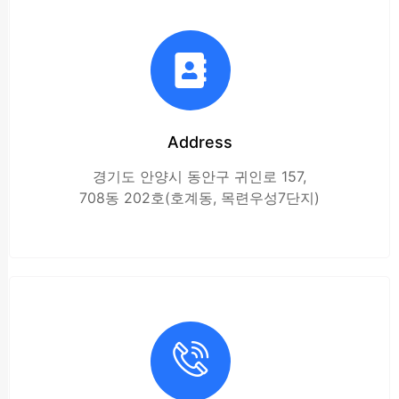
Address
경기도 안양시 동안구 귀인로 157,
708동 202호(호계동, 목련우성7단지)