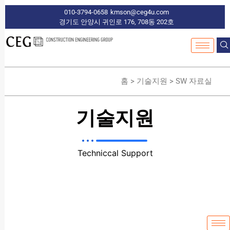
010-3794-0658
kmson@ceg4u.com
경기도 안양시 귀인로 176, 708동 202호
홈 > 기술지원 > SW 자료실
기술지원
Techniccal Support